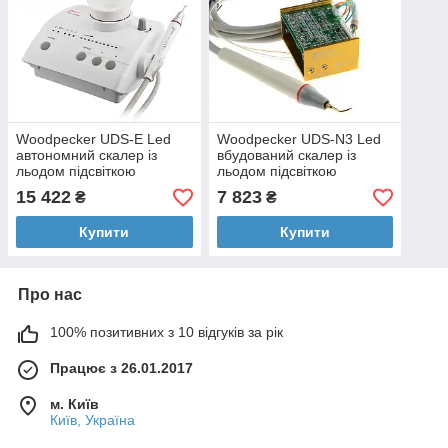
Woodpecker UDS-E Led
Woodpecker UDS-N3 Led
автономний скалер із
вбудований скалер із
льодом підсвіткою
льодом підсвіткою
15 422
7 823
₴
₴
Купити
Купити
Про нас
100% позитивних з 10 відгуків за рік
Працює з 26.01.2017
м. Київ
Київ, Україна