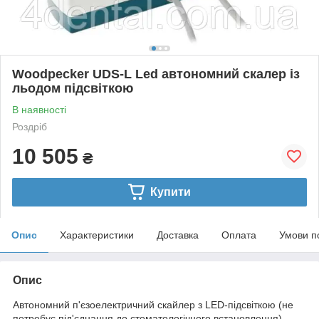
Woodpecker UDS-L Led автономний скалер із
льодом підсвіткою
В наявності
Роздріб
10 505
₴
Купити
Опис
Характеристики
Доставка
Оплата
Умови п
Опис
Автономний п'єзоелектричний скайлер з LED-підсвіткою (не
потребує під'єднання до стоматологічного встановлення)