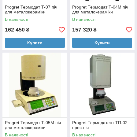
Progret Термодат Т-07 піч
Progret Термодат Т-04М піч
для металокераміки
для металокераміки
В наявності
В наявності
162 450
157 320
₴
₴
Купити
Купити
Progret Термодат Т-05М піч
Progret Термодатент ТП-02
для металокераміки
прес-піч
В наявності
В наявності