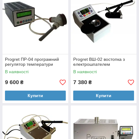
Progret ПР-04 програмний
Progret ВШ-02 востопка з
регулятор температури
електрошпателем
В наявності
В наявності
9 600
7 380
₴
₴
Купити
Купити