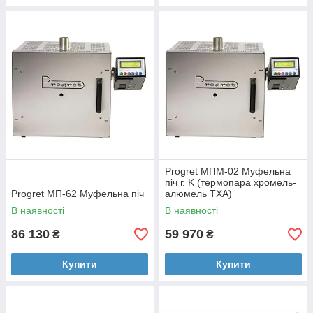
Progret МПМ-02 Муфельна
піч г. K (термопара хромель-
Progret МП-62 Муфельна піч
алюмель ТХА)
В наявності
В наявності
86 130
59 970
₴
₴
Купити
Купити