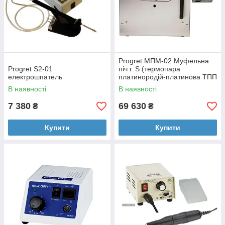
Progret МПМ-02 Муфельна
Progret S2-01
піч г. S (термопара
електрошпатель
платинородій-платинова ТПП
10)
В наявності
В наявності
7 380
69 630
₴
₴
Купити
Купити