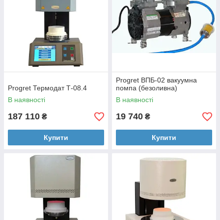
Progret ВПБ-02 вакуумна
Progret Термодат Т-08.4
помпа (безоливна)
В наявності
В наявності
187 110
19 740
₴
₴
Купити
Купити