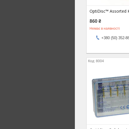
OptiDisc™ Assorted 
860 ₴
Немає в наявності
+380 (50) 352-8
8004