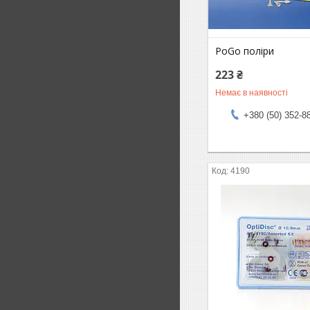
PoGo поліри
223 ₴
Немає в наявності
+380 (50) 352-8
4190