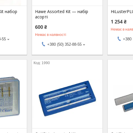
Kit набор
Hawe Assorted Kit — набір
HiLusterPL
асорті
1 254 ₴
600 ₴
Немає в наяв
Немає в наявності
8-55
+380 
+380 (50) 352-88-55
1990