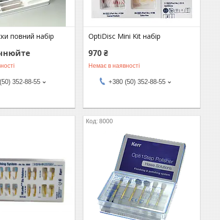
ски повний набір
OptiDisc Mini Kit набір
очнюйте
970 ₴
ності
Немає в наявності
(50) 352-88-55
+380 (50) 352-88-55
8000