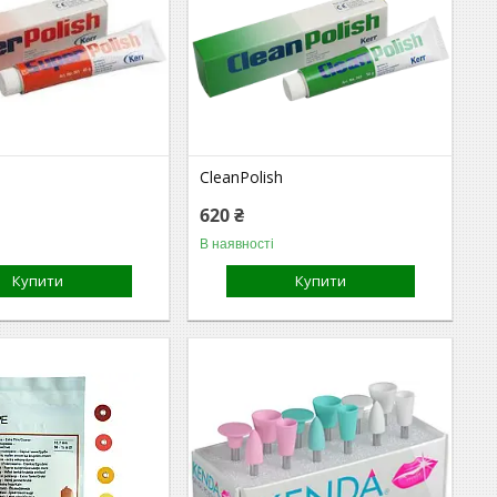
h
CleanPolish
620 ₴
В наявності
Купити
Купити