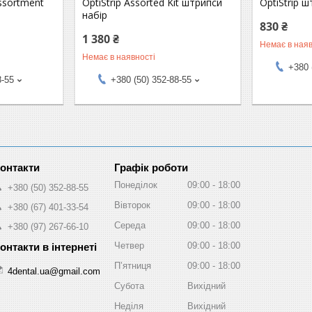
Assortment
OptiStrip Assorted Kit штрипси
OptiStrip 
набір
830 ₴
1 380 ₴
Немає в наяв
Немає в наявності
+380 
8-55
+380 (50) 352-88-55
Графік роботи
Понеділок
09:00
18:00
+380 (50) 352-88-55
Вівторок
09:00
18:00
+380 (67) 401-33-54
Середа
09:00
18:00
+380 (97) 267-66-10
Четвер
09:00
18:00
Пʼятниця
09:00
18:00
4dental.ua@gmail.com
Субота
Вихідний
Неділя
Вихідний