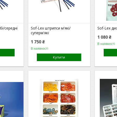
бі/середні
Sof-Lex штрипси м'які/
Sof-Lex ди
суперм'які
1 080 ₴
1 750 ₴
В наявності
В наявності
Купити