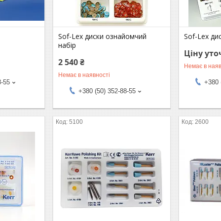
Sof-Lex диски ознайомчий
Sof-Lex ди
набір
Ціну ут
2 540 ₴
Немає в наяв
Немає в наявності
8-55
+380 
+380 (50) 352-88-55
5100
2600