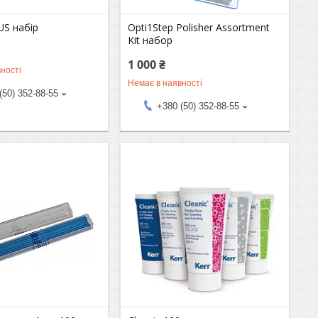
US набір
Opti1Step Polisher Assortment
Kit набор
1 000 ₴
ності
Немає в наявності
(50) 352-88-55
+380 (50) 352-88-55