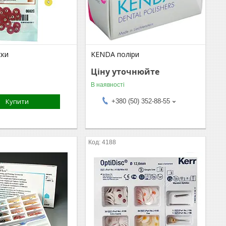
ски
KENDA поліри
Ціну уточнюйте
В наявності
Купити
+380 (50) 352-88-55
4188