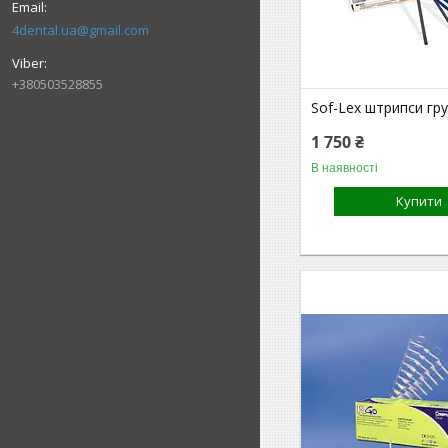
4dental.ua@gmail.com
+380503528855
Sof-Lex штрипси гру
1 750 ₴
В наявності
Купити