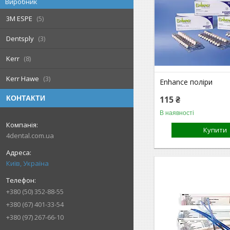
Виробник
3M ESPE
5
Dentsply
3
Kerr
8
Kerr Hawe
3
Enhance поліри
115 ₴
КОНТАКТИ
В наявності
Купити
4dental.com.ua
Київ, Україна
+380 (50) 352-88-55
+380 (67) 401-33-54
+380 (97) 267-66-10