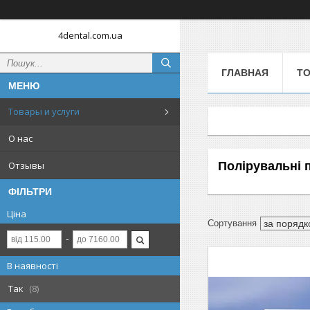
4dental.com.ua
ГЛАВНАЯ
ТО
Товары и услуги
О нас
Полірувальні п
Отзывы
ФІЛЬТРИ
Ціна
В наявності
Так
8