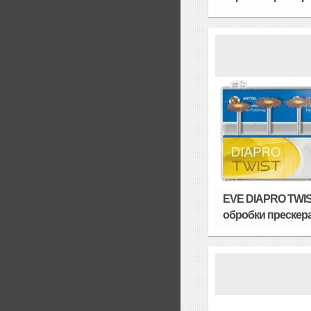
EVE DIAPRO TWIST
обробки прескерам