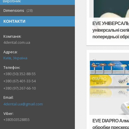
Виробник
Dimensions
28
КОНТАКТИ
EVE УНІВЕРСАЛ
універсальні силі
попередньої обро
4dental.com.ua
Київ, Україна
+380 (50) 352-88-55
+380 (67) 401-33-54
+380 (97) 267-66-10
4dental.ua@gmail.com
+380503528855
EVE DIAPRO Алма
обробки прескерам