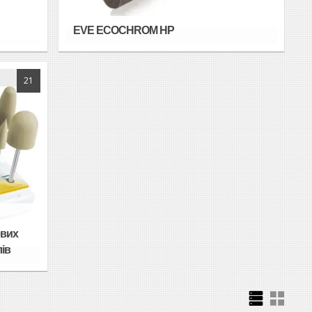
EVE ECOCHROM HP
21
ових
лів