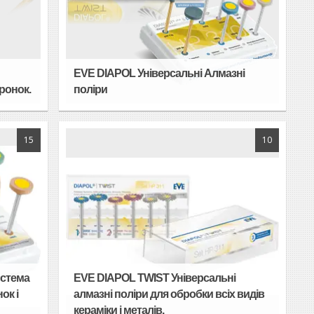
EVE DIAPOL Універсальні Алмазні
оронок.
поліри
15
10
истема
EVE DIAPOL TWIST Універсальні
ок і
алмазні поліри для обробки всіх видів
кераміки і металів.