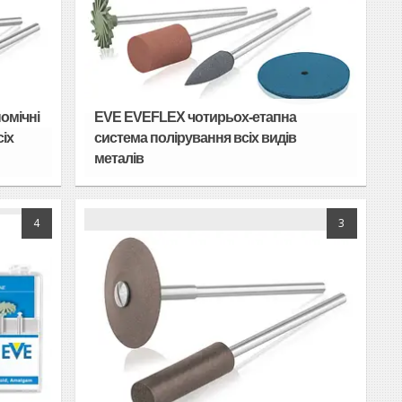
омічні
EVE EVEFLEX чотирьох-етапна
сіх
система полірування всіх видів
металів
4
3