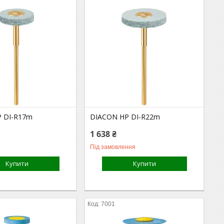
 DI-R17m
DIACON HP DI-R22m
1 638 ₴
Під замовлення
Купити
Купити
7001