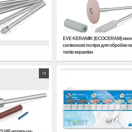
EVE KERAMIK (ECOCERAM) екон
силіконові поліри для обробки в
типів кераміки
18
S HP чотирьох-