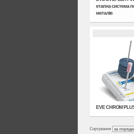
етапна система п
металів
EVE CHROM PLU