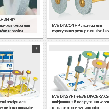
ЬНИЙ HP
конові поліри для
EVE DIACON HP система для
бки кераміки
коригування розмірів винірів і к
9
EVE DIASYNT + EVE DIACERA С
зні поліри для
шліфування й полірування корон
іки і склокераміки.
каркасів з оксиду цирконію.