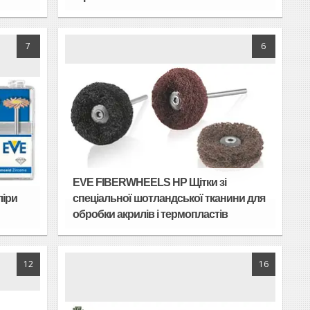
7
6
EVE FIBERWHEELS HP Щітки зі
ліри
спеціальної шотландської тканини для
обробки акрилів і термопластів
12
16