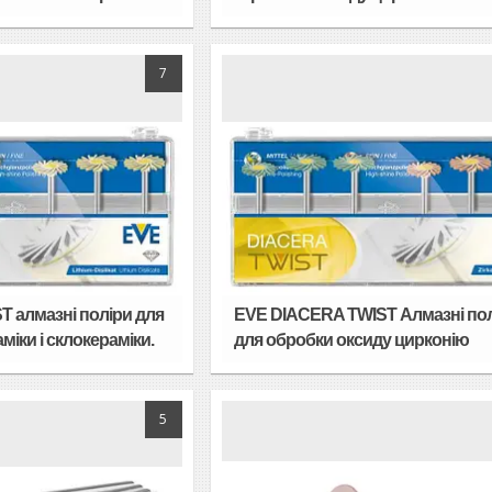
7
 алмазні поліри для
EVE DIACERA TWIST Алмазні по
іки і склокераміки.
для обробки оксиду цирконію
5