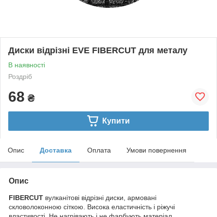
Диски відрізні EVE FIBERCUT для металу
В наявності
Роздріб
68
₴
Купити
Опис
Доставка
Оплата
Умови повернення
Опис
FIBERCUT
вулканітові відрізні диски, армовані
скловолоконною сіткою. Висока еластичність і ріжучі
властивості. Не нагрівають і не фарбують матеріал.