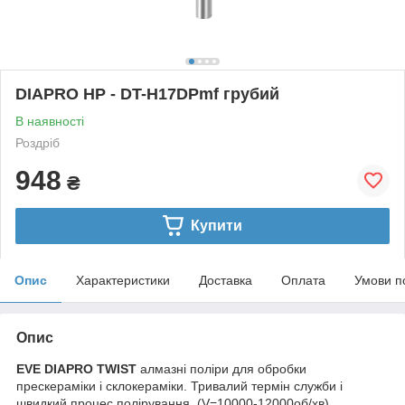
DIAPRO HP - DT-H17DPmf грубий
В наявності
Роздріб
948
₴
Купити
Опис
Характеристики
Доставка
Оплата
Умови п
Опис
EVE DIAPRO TWIST
алмазні поліри для обробки
прескераміки і склокераміки. Тривалий термін служби і
швидкий процес полірування. (V=10000-12000об/хв)