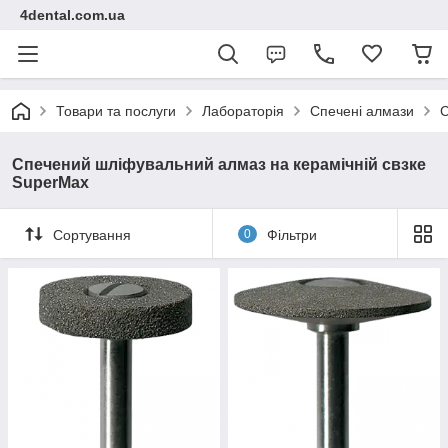
4dental.com.ua
Товари та послуги
Лабораторія
Спечені алмази
С
Спечений шліфувальний алмаз на керамічній свзке
SuperMax
Сортування
0
Фільтри