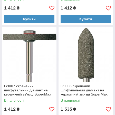
1 412
1 412
₴
₴
Купити
Купити
G9007 скречений
G9008 скречений
шліфувальний діамант на
шліфувальний діамант на
керамічній зв'язці SuperMax
керамічній зв'язці SuperMax
В наявності
В наявності
1 412
1 535
₴
₴