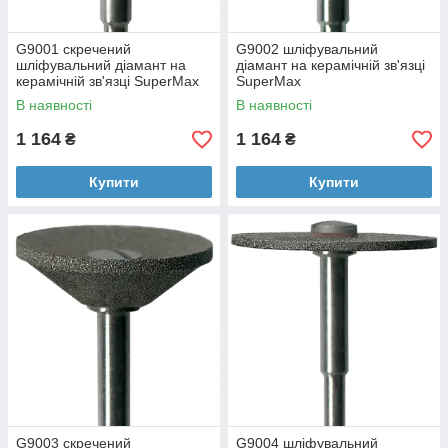
G9001 скречений
G9002 шліфувальний
шліфувальний діамант на
діамант на керамічній зв'язці
керамічній зв'язці SuperMax
SuperMax
В наявності
В наявності
1 164
1 164
₴
₴
Купити
Купити
G9003 скречений
G9004 шліфувальний