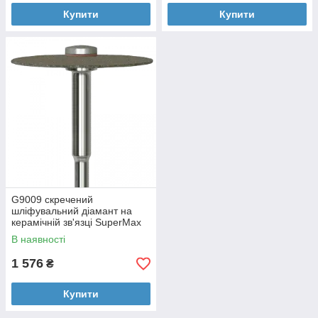
Купити
Купити
G9009 скречений
шліфувальний діамант на
керамічній зв'язці SuperMax
В наявності
1 576
₴
Купити