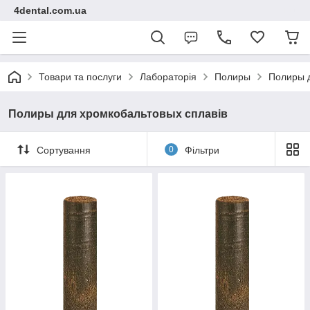
4dental.com.ua
Товари та послуги
Лабораторія
Полиры
Полиры д
Полиры для хромкобальтовых сплавів
Сортування
0
Фільтри