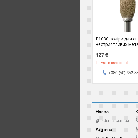
P1030 поліри для сп
несприятливих мета
127 ₴
Немає в наявності
+380 (50) 352-8
4dental.com.ua