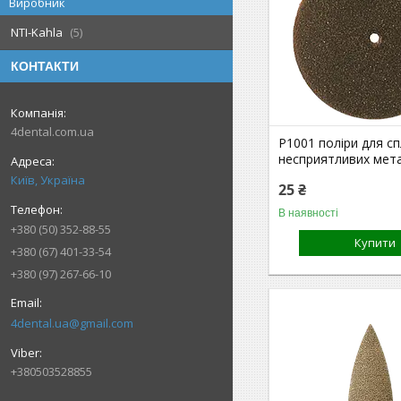
Виробник
NTI-Kahla
5
КОНТАКТИ
4dental.com.ua
P1001 поліри для сп
несприятливих мета
Київ, Україна
25 ₴
В наявності
+380 (50) 352-88-55
Купити
+380 (67) 401-33-54
+380 (97) 267-66-10
4dental.ua@gmail.com
+380503528855