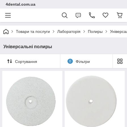
4dental.com.ua
Товари та послуги
Лабораторія
Полиры
Універса
Універсальні полиры
Сортування
0
Фільтри