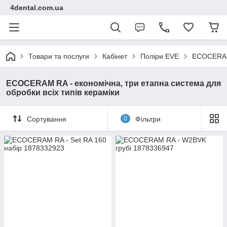
4dental.com.ua
Товари та послуги
Кабінет
Поліри EVE
ECOCERAM 
ECOCERAM RA - економічна, три етапна система для
обробки всіх типів кераміки
Сортування
0
Фільтри